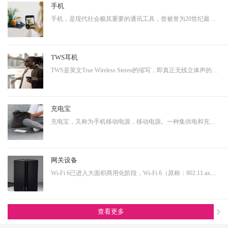
手机
手机，是现代社会极其重要的通讯工具，曾被誉为20世纪最伟大的发明之一。从早期的大哥大，到功能手机，到现在的智能手机，通讯制式不断升级，功能也越来越多样化。而正是因为其具有相当多样化的功能，使得其具有相当大的延展性，即可以演变成诸多其他产品形态的终端产品。…
TWS耳机
TWS是英文True Wireless Stereo的缩写，即真正无线立体声的意思，TWS技术同样也是基于蓝牙芯片技术的发展。按其工作原理来说是指手机通过连接主耳机，再由主耳机通过无线方式快速连接副耳机，实现真正的蓝牙左右声道无线分离使用。不连接从音箱时，主音箱回到单声道音质。…
充电宝
充电宝，又称为手机移动电源，移动电源。一种集供电和充电功能于一体的便携式充电器，可以给手机等数码设备随时随地充电或待机供电。随着移动产品的大量普及，以及移动设备的功能多样化，其用电需求也是越来越大，随身携带一个充电宝变为了常态，同时共享充电宝这个行业也…
网关设备
Wi-Fi 6已进入大面积商用化阶段，Wi-Fi 6（原称：802.11.ax）即第六代无线网络技术，提升更高的带宽，降低延时，连接用户数量提升明显。从IoT大布局的角度看，Wi-Fi 6在其中扮演着尤为重要的角色，也是高端技术的产物，内部有非常多的电源转换单元，亦需要搭配大电流功率…
查看更多