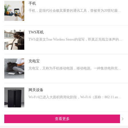
手机
手机，是现代社会极其重要的通讯工具，曾被誉为20世纪最伟大的发明之一。从早期的大哥大，到功能手机，到现在的智能手机，通讯制式不断升级，功能也越来越多样化。而正是因为其具有相当多样化的功能，使得其具有相当大的延展性，即可以演变成诸多其他产品形态的终端产品。…
TWS耳机
TWS是英文True Wireless Stereo的缩写，即真正无线立体声的意思，TWS技术同样也是基于蓝牙芯片技术的发展。按其工作原理来说是指手机通过连接主耳机，再由主耳机通过无线方式快速连接副耳机，实现真正的蓝牙左右声道无线分离使用。不连接从音箱时，主音箱回到单声道音质。…
充电宝
充电宝，又称为手机移动电源，移动电源。一种集供电和充电功能于一体的便携式充电器，可以给手机等数码设备随时随地充电或待机供电。随着移动产品的大量普及，以及移动设备的功能多样化，其用电需求也是越来越大，随身携带一个充电宝变为了常态，同时共享充电宝这个行业也…
网关设备
Wi-Fi 6已进入大面积商用化阶段，Wi-Fi 6（原称：802.11.ax）即第六代无线网络技术，提升更高的带宽，降低延时，连接用户数量提升明显。从IoT大布局的角度看，Wi-Fi 6在其中扮演着尤为重要的角色，也是高端技术的产物，内部有非常多的电源转换单元，亦需要搭配大电流功率…
查看更多