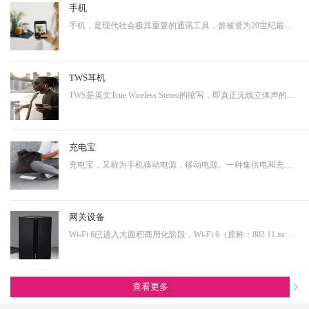
手机
手机，是现代社会极其重要的通讯工具，曾被誉为20世纪最伟大的发明之一。从早期的大哥大，到功能手机，到现在的智能手机，通讯制式不断升级，功能也越来越多样化。而正是因为其具有相当多样化的功能，使得其具有相当大的延展性，即可以演变成诸多其他产品形态的终端产品。…
TWS耳机
TWS是英文True Wireless Stereo的缩写，即真正无线立体声的意思，TWS技术同样也是基于蓝牙芯片技术的发展。按其工作原理来说是指手机通过连接主耳机，再由主耳机通过无线方式快速连接副耳机，实现真正的蓝牙左右声道无线分离使用。不连接从音箱时，主音箱回到单声道音质。…
充电宝
充电宝，又称为手机移动电源，移动电源。一种集供电和充电功能于一体的便携式充电器，可以给手机等数码设备随时随地充电或待机供电。随着移动产品的大量普及，以及移动设备的功能多样化，其用电需求也是越来越大，随身携带一个充电宝变为了常态，同时共享充电宝这个行业也…
网关设备
Wi-Fi 6已进入大面积商用化阶段，Wi-Fi 6（原称：802.11.ax）即第六代无线网络技术，提升更高的带宽，降低延时，连接用户数量提升明显。从IoT大布局的角度看，Wi-Fi 6在其中扮演着尤为重要的角色，也是高端技术的产物，内部有非常多的电源转换单元，亦需要搭配大电流功率…
查看更多