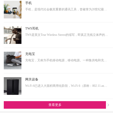
手机
手机，是现代社会极其重要的通讯工具，曾被誉为20世纪最伟大的发明之一。从早期的大哥大，到功能手机，到现在的智能手机，通讯制式不断升级，功能也越来越多样化。而正是因为其具有相当多样化的功能，使得其具有相当大的延展性，即可以演变成诸多其他产品形态的终端产品。…
TWS耳机
TWS是英文True Wireless Stereo的缩写，即真正无线立体声的意思，TWS技术同样也是基于蓝牙芯片技术的发展。按其工作原理来说是指手机通过连接主耳机，再由主耳机通过无线方式快速连接副耳机，实现真正的蓝牙左右声道无线分离使用。不连接从音箱时，主音箱回到单声道音质。…
充电宝
充电宝，又称为手机移动电源，移动电源。一种集供电和充电功能于一体的便携式充电器，可以给手机等数码设备随时随地充电或待机供电。随着移动产品的大量普及，以及移动设备的功能多样化，其用电需求也是越来越大，随身携带一个充电宝变为了常态，同时共享充电宝这个行业也…
网关设备
Wi-Fi 6已进入大面积商用化阶段，Wi-Fi 6（原称：802.11.ax）即第六代无线网络技术，提升更高的带宽，降低延时，连接用户数量提升明显。从IoT大布局的角度看，Wi-Fi 6在其中扮演着尤为重要的角色，也是高端技术的产物，内部有非常多的电源转换单元，亦需要搭配大电流功率…
查看更多