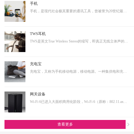
手机
手机，是现代社会极其重要的通讯工具，曾被誉为20世纪最伟大的发明之一。从早期的大哥大，到功能手机，到现在的智能手机，通讯制式不断升级，功能也越来越多样化。而正是因为其具有相当多样化的功能，使得其具有相当大的延展性，即可以演变成诸多其他产品形态的终端产品。…
TWS耳机
TWS是英文True Wireless Stereo的缩写，即真正无线立体声的意思，TWS技术同样也是基于蓝牙芯片技术的发展。按其工作原理来说是指手机通过连接主耳机，再由主耳机通过无线方式快速连接副耳机，实现真正的蓝牙左右声道无线分离使用。不连接从音箱时，主音箱回到单声道音质。…
充电宝
充电宝，又称为手机移动电源，移动电源。一种集供电和充电功能于一体的便携式充电器，可以给手机等数码设备随时随地充电或待机供电。随着移动产品的大量普及，以及移动设备的功能多样化，其用电需求也是越来越大，随身携带一个充电宝变为了常态，同时共享充电宝这个行业也…
网关设备
Wi-Fi 6已进入大面积商用化阶段，Wi-Fi 6（原称：802.11.ax）即第六代无线网络技术，提升更高的带宽，降低延时，连接用户数量提升明显。从IoT大布局的角度看，Wi-Fi 6在其中扮演着尤为重要的角色，也是高端技术的产物，内部有非常多的电源转换单元，亦需要搭配大电流功率…
查看更多