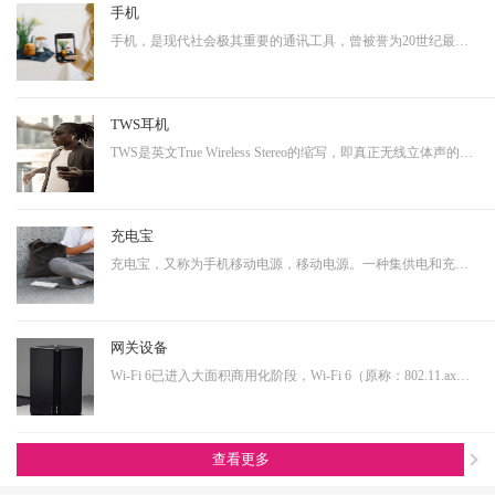
手机
手机，是现代社会极其重要的通讯工具，曾被誉为20世纪最伟大的发明之一。从早期的大哥大，到功能手机，到现在的智能手机，通讯制式不断升级，功能也越来越多样化。而正是因为其具有相当多样化的功能，使得其具有相当大的延展性，即可以演变成诸多其他产品形态的终端产品。…
TWS耳机
TWS是英文True Wireless Stereo的缩写，即真正无线立体声的意思，TWS技术同样也是基于蓝牙芯片技术的发展。按其工作原理来说是指手机通过连接主耳机，再由主耳机通过无线方式快速连接副耳机，实现真正的蓝牙左右声道无线分离使用。不连接从音箱时，主音箱回到单声道音质。…
充电宝
充电宝，又称为手机移动电源，移动电源。一种集供电和充电功能于一体的便携式充电器，可以给手机等数码设备随时随地充电或待机供电。随着移动产品的大量普及，以及移动设备的功能多样化，其用电需求也是越来越大，随身携带一个充电宝变为了常态，同时共享充电宝这个行业也…
网关设备
Wi-Fi 6已进入大面积商用化阶段，Wi-Fi 6（原称：802.11.ax）即第六代无线网络技术，提升更高的带宽，降低延时，连接用户数量提升明显。从IoT大布局的角度看，Wi-Fi 6在其中扮演着尤为重要的角色，也是高端技术的产物，内部有非常多的电源转换单元，亦需要搭配大电流功率…
查看更多