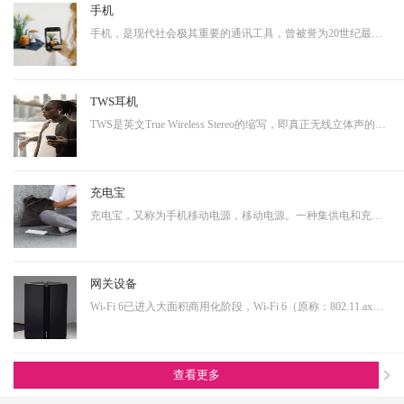
手机
手机，是现代社会极其重要的通讯工具，曾被誉为20世纪最伟大的发明之一。从早期的大哥大，到功能手机，到现在的智能手机，通讯制式不断升级，功能也越来越多样化。而正是因为其具有相当多样化的功能，使得其具有相当大的延展性，即可以演变成诸多其他产品形态的终端产品。…
TWS耳机
TWS是英文True Wireless Stereo的缩写，即真正无线立体声的意思，TWS技术同样也是基于蓝牙芯片技术的发展。按其工作原理来说是指手机通过连接主耳机，再由主耳机通过无线方式快速连接副耳机，实现真正的蓝牙左右声道无线分离使用。不连接从音箱时，主音箱回到单声道音质。…
充电宝
充电宝，又称为手机移动电源，移动电源。一种集供电和充电功能于一体的便携式充电器，可以给手机等数码设备随时随地充电或待机供电。随着移动产品的大量普及，以及移动设备的功能多样化，其用电需求也是越来越大，随身携带一个充电宝变为了常态，同时共享充电宝这个行业也…
网关设备
Wi-Fi 6已进入大面积商用化阶段，Wi-Fi 6（原称：802.11.ax）即第六代无线网络技术，提升更高的带宽，降低延时，连接用户数量提升明显。从IoT大布局的角度看，Wi-Fi 6在其中扮演着尤为重要的角色，也是高端技术的产物，内部有非常多的电源转换单元，亦需要搭配大电流功率…
查看更多