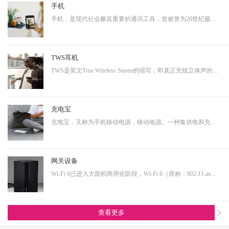
手机
手机，是现代社会极其重要的通讯工具，曾被誉为20世纪最伟大的发明之一。从早期的大哥大，到功能手机，到现在的智能手机，通讯制式不断升级，功能也越来越多样化。而正是因为其具有相当多样化的功能，使得其具有相当大的延展性，即可以演变成诸多其他产品形态的终端产品。…
TWS耳机
TWS是英文True Wireless Stereo的缩写，即真正无线立体声的意思，TWS技术同样也是基于蓝牙芯片技术的发展。按其工作原理来说是指手机通过连接主耳机，再由主耳机通过无线方式快速连接副耳机，实现真正的蓝牙左右声道无线分离使用。不连接从音箱时，主音箱回到单声道音质。…
充电宝
充电宝，又称为手机移动电源，移动电源。一种集供电和充电功能于一体的便携式充电器，可以给手机等数码设备随时随地充电或待机供电。随着移动产品的大量普及，以及移动设备的功能多样化，其用电需求也是越来越大，随身携带一个充电宝变为了常态，同时共享充电宝这个行业也…
网关设备
Wi-Fi 6已进入大面积商用化阶段，Wi-Fi 6（原称：802.11.ax）即第六代无线网络技术，提升更高的带宽，降低延时，连接用户数量提升明显。从IoT大布局的角度看，Wi-Fi 6在其中扮演着尤为重要的角色，也是高端技术的产物，内部有非常多的电源转换单元，亦需要搭配大电流功率…
查看更多