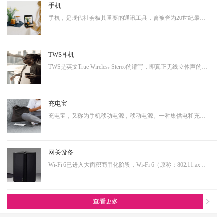
手机
手机，是现代社会极其重要的通讯工具，曾被誉为20世纪最伟大的发明之一。从早期的大哥大，到功能手机，到现在的智能手机，通讯制式不断升级，功能也越来越多样化。而正是因为其具有相当多样化的功能，使得其具有相当大的延展性，即可以演变成诸多其他产品形态的终端产品。…
TWS耳机
TWS是英文True Wireless Stereo的缩写，即真正无线立体声的意思，TWS技术同样也是基于蓝牙芯片技术的发展。按其工作原理来说是指手机通过连接主耳机，再由主耳机通过无线方式快速连接副耳机，实现真正的蓝牙左右声道无线分离使用。不连接从音箱时，主音箱回到单声道音质。…
充电宝
充电宝，又称为手机移动电源，移动电源。一种集供电和充电功能于一体的便携式充电器，可以给手机等数码设备随时随地充电或待机供电。随着移动产品的大量普及，以及移动设备的功能多样化，其用电需求也是越来越大，随身携带一个充电宝变为了常态，同时共享充电宝这个行业也…
网关设备
Wi-Fi 6已进入大面积商用化阶段，Wi-Fi 6（原称：802.11.ax）即第六代无线网络技术，提升更高的带宽，降低延时，连接用户数量提升明显。从IoT大布局的角度看，Wi-Fi 6在其中扮演着尤为重要的角色，也是高端技术的产物，内部有非常多的电源转换单元，亦需要搭配大电流功率…
查看更多