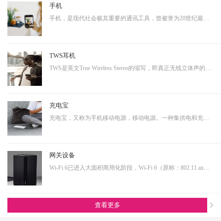
手机
手机，是现代社会极其重要的通讯工具，曾被誉为20世纪最伟大的发明之一。从早期的大哥大，到功能手机，到现在的智能手机，通讯制式不断升级，功能也越来越多样化。而正是因为其具有相当多样化的功能，使得其具有相当大的延展性，即可以演变成诸多其他产品形态的终端产品。…
TWS耳机
TWS是英文True Wireless Stereo的缩写，即真正无线立体声的意思，TWS技术同样也是基于蓝牙芯片技术的发展。按其工作原理来说是指手机通过连接主耳机，再由主耳机通过无线方式快速连接副耳机，实现真正的蓝牙左右声道无线分离使用。不连接从音箱时，主音箱回到单声道音质。…
充电宝
充电宝，又称为手机移动电源，移动电源。一种集供电和充电功能于一体的便携式充电器，可以给手机等数码设备随时随地充电或待机供电。随着移动产品的大量普及，以及移动设备的功能多样化，其用电需求也是越来越大，随身携带一个充电宝变为了常态，同时共享充电宝这个行业也…
网关设备
Wi-Fi 6已进入大面积商用化阶段，Wi-Fi 6（原称：802.11.ax）即第六代无线网络技术，提升更高的带宽，降低延时，连接用户数量提升明显。从IoT大布局的角度看，Wi-Fi 6在其中扮演着尤为重要的角色，也是高端技术的产物，内部有非常多的电源转换单元，亦需要搭配大电流功率…
查看更多