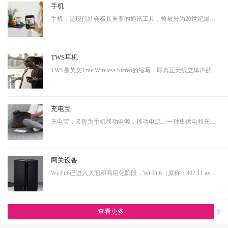
手机
手机，是现代社会极其重要的通讯工具，曾被誉为20世纪最伟大的发明之一。从早期的大哥大，到功能手机，到现在的智能手机，通讯制式不断升级，功能也越来越多样化。而正是因为其具有相当多样化的功能，使得其具有相当大的延展性，即可以演变成诸多其他产品形态的终端产品。…
TWS耳机
TWS是英文True Wireless Stereo的缩写，即真正无线立体声的意思，TWS技术同样也是基于蓝牙芯片技术的发展。按其工作原理来说是指手机通过连接主耳机，再由主耳机通过无线方式快速连接副耳机，实现真正的蓝牙左右声道无线分离使用。不连接从音箱时，主音箱回到单声道音质。…
充电宝
充电宝，又称为手机移动电源，移动电源。一种集供电和充电功能于一体的便携式充电器，可以给手机等数码设备随时随地充电或待机供电。随着移动产品的大量普及，以及移动设备的功能多样化，其用电需求也是越来越大，随身携带一个充电宝变为了常态，同时共享充电宝这个行业也…
网关设备
Wi-Fi 6已进入大面积商用化阶段，Wi-Fi 6（原称：802.11.ax）即第六代无线网络技术，提升更高的带宽，降低延时，连接用户数量提升明显。从IoT大布局的角度看，Wi-Fi 6在其中扮演着尤为重要的角色，也是高端技术的产物，内部有非常多的电源转换单元，亦需要搭配大电流功率…
查看更多