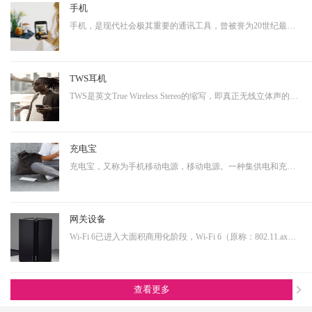
手机
手机，是现代社会极其重要的通讯工具，曾被誉为20世纪最伟大的发明之一。从早期的大哥大，到功能手机，到现在的智能手机，通讯制式不断升级，功能也越来越多样化。而正是因为其具有相当多样化的功能，使得其具有相当大的延展性，即可以演变成诸多其他产品形态的终端产品。…
TWS耳机
TWS是英文True Wireless Stereo的缩写，即真正无线立体声的意思，TWS技术同样也是基于蓝牙芯片技术的发展。按其工作原理来说是指手机通过连接主耳机，再由主耳机通过无线方式快速连接副耳机，实现真正的蓝牙左右声道无线分离使用。不连接从音箱时，主音箱回到单声道音质。…
充电宝
充电宝，又称为手机移动电源，移动电源。一种集供电和充电功能于一体的便携式充电器，可以给手机等数码设备随时随地充电或待机供电。随着移动产品的大量普及，以及移动设备的功能多样化，其用电需求也是越来越大，随身携带一个充电宝变为了常态，同时共享充电宝这个行业也…
网关设备
Wi-Fi 6已进入大面积商用化阶段，Wi-Fi 6（原称：802.11.ax）即第六代无线网络技术，提升更高的带宽，降低延时，连接用户数量提升明显。从IoT大布局的角度看，Wi-Fi 6在其中扮演着尤为重要的角色，也是高端技术的产物，内部有非常多的电源转换单元，亦需要搭配大电流功率…
查看更多