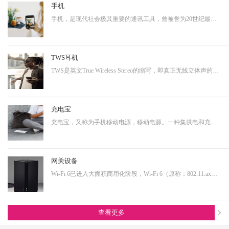
手机
手机，是现代社会极其重要的通讯工具，曾被誉为20世纪最伟大的发明之一。从早期的大哥大，到功能手机，到现在的智能手机，通讯制式不断升级，功能也越来越多样化。而正是因为其具有相当多样化的功能，使得其具有相当大的延展性，即可以演变成诸多其他产品形态的终端产品。…
TWS耳机
TWS是英文True Wireless Stereo的缩写，即真正无线立体声的意思，TWS技术同样也是基于蓝牙芯片技术的发展。按其工作原理来说是指手机通过连接主耳机，再由主耳机通过无线方式快速连接副耳机，实现真正的蓝牙左右声道无线分离使用。不连接从音箱时，主音箱回到单声道音质。…
充电宝
充电宝，又称为手机移动电源，移动电源。一种集供电和充电功能于一体的便携式充电器，可以给手机等数码设备随时随地充电或待机供电。随着移动产品的大量普及，以及移动设备的功能多样化，其用电需求也是越来越大，随身携带一个充电宝变为了常态，同时共享充电宝这个行业也…
网关设备
Wi-Fi 6已进入大面积商用化阶段，Wi-Fi 6（原称：802.11.ax）即第六代无线网络技术，提升更高的带宽，降低延时，连接用户数量提升明显。从IoT大布局的角度看，Wi-Fi 6在其中扮演着尤为重要的角色，也是高端技术的产物，内部有非常多的电源转换单元，亦需要搭配大电流功率…
查看更多