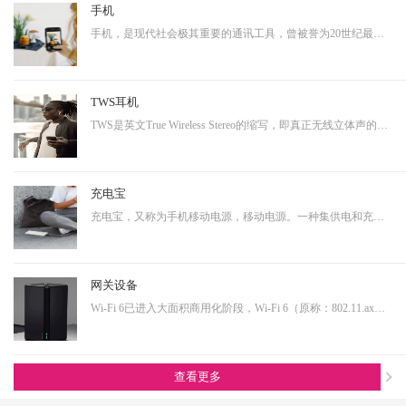
手机
手机，是现代社会极其重要的通讯工具，曾被誉为20世纪最伟大的发明之一。从早期的大哥大，到功能手机，到现在的智能手机，通讯制式不断升级，功能也越来越多样化。而正是因为其具有相当多样化的功能，使得其具有相当大的延展性，即可以演变成诸多其他产品形态的终端产品。…
TWS耳机
TWS是英文True Wireless Stereo的缩写，即真正无线立体声的意思，TWS技术同样也是基于蓝牙芯片技术的发展。按其工作原理来说是指手机通过连接主耳机，再由主耳机通过无线方式快速连接副耳机，实现真正的蓝牙左右声道无线分离使用。不连接从音箱时，主音箱回到单声道音质。…
充电宝
充电宝，又称为手机移动电源，移动电源。一种集供电和充电功能于一体的便携式充电器，可以给手机等数码设备随时随地充电或待机供电。随着移动产品的大量普及，以及移动设备的功能多样化，其用电需求也是越来越大，随身携带一个充电宝变为了常态，同时共享充电宝这个行业也…
网关设备
Wi-Fi 6已进入大面积商用化阶段，Wi-Fi 6（原称：802.11.ax）即第六代无线网络技术，提升更高的带宽，降低延时，连接用户数量提升明显。从IoT大布局的角度看，Wi-Fi 6在其中扮演着尤为重要的角色，也是高端技术的产物，内部有非常多的电源转换单元，亦需要搭配大电流功率…
查看更多